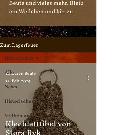
Beute und vieles mehr. Bleib
ein Weilchen und hör zu.
Zum Lagerfeuer
Historisches
Alle
Barbaren Beute
22. Feb. 2024
News
Historisches
Mythen und
Kleeblattfibel von
Legenden
Stora Ryk