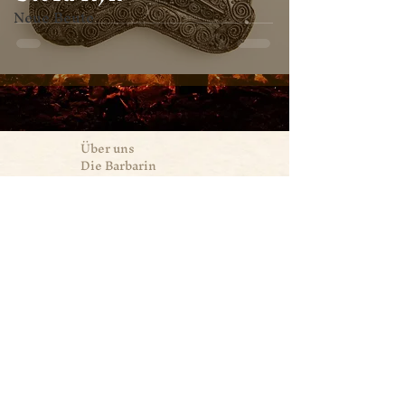
Neue Beute
Über uns
Die Barbarin
FAQ
AGB's
Impressum
Kontakt
Barbaren
Beute
Beute für die Meute!
barbarenbeute@gmail.co
m