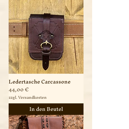
Ledertasche Carcassone
Preis
44,00 €
zzgl. Versandkosten
In den Beutel