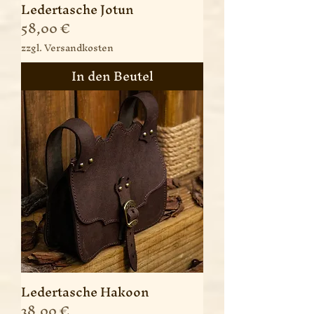
Ledertasche Jotun
Preis
58,00 €
zzgl. Versandkosten
In den Beutel
Ledertasche Hakoon
Preis
38,00 €