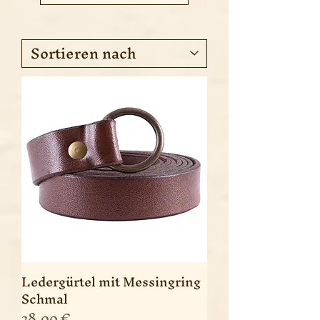
Ledergürtel mit Messingring
Schmal
Preis
28,00 €