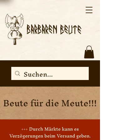
Beute für die Meute!!!
+++ Durch Märkte kann es
Verzögerungen beim Versand geben.