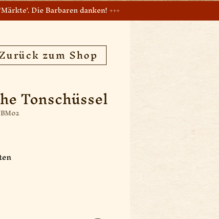
Märkte'. Die Barbaren danken! +++
Zurück zum Shop
che Tonschüssel
TBM02
ten