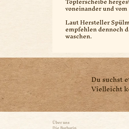
Töpferscheibe hergest
voneinander und vom 
Laut Hersteller Spül
empfehlen dennoch da
waschen.
Du suchst e
Vielleicht 
Über uns
Die Barbarin