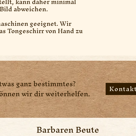
ellt, kann daher minimal
Bild abweichen.
maschinen geeignet. Wir
s Tongeschirr von Hand zu
twas ganz bestimmtes?
Kontakt
können wir dir weiterhelfen.
Barbaren Beute