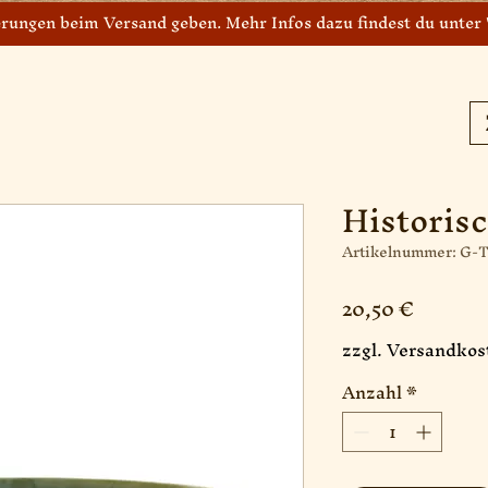
rungen beim Versand geben. Mehr Infos dazu findest du unter '
Historis
Artikelnummer: G-
Preis
20,50 €
zzgl. Versandkos
Anzahl
*