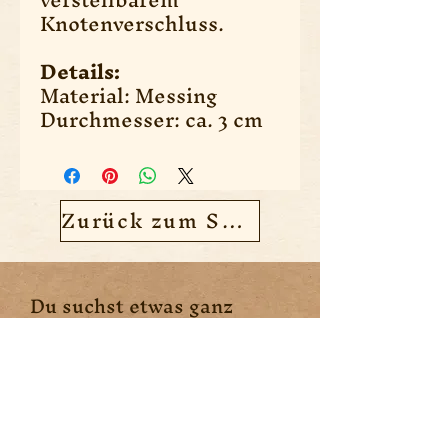
Knotenverschluss.
Details:
Material: Messing
Durchmesser: ca. 3 cm
Zurück zum Shop
Du suchst etwas ganz
bestimmtes?
Vielleicht können wir dir
weiterhelfen.
Kontaktiere uns!