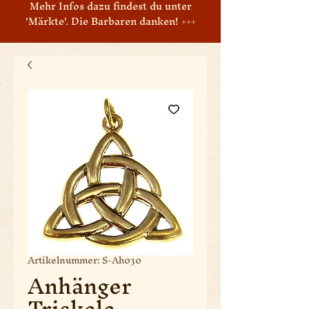
Mehr Infos dazu findest du unter
'Märkte'. Die Barbaren danken! +++
Artikelnummer: S-Ah030
Anhänger
Triskele