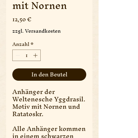
mit Nornen
Preis
12,50 €
zzgl. Versandkosten
Anzahl
*
In den Beutel
Anhänger der
Weltenesche Yggdrasil.
Motiv mit Nornen und
Ratatoskr.
Alle Anhänger kommen
in einem schwarzen