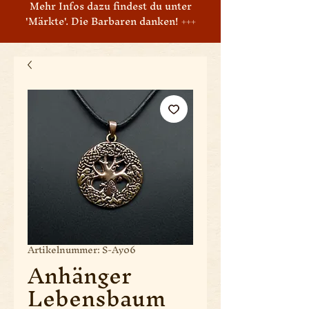
Mehr Infos dazu findest du unter
'Märkte'. Die Barbaren danken! +++
Artikelnummer: S-Ay06
Anhänger
Lebensbaum