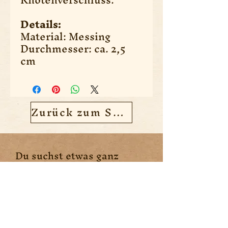
Details:
Material: Messing
Durchmesser: ca. 2,5
cm
Zurück zum Shop
Du suchst etwas ganz
bestimmtes?
Vielleicht können wir dir
weiterhelfen.
Kontaktiere uns!