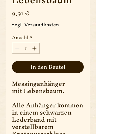
Preis
9,50 €
zzgl. Versandkosten
Anzahl
*
In den Beutel
Messinganhänger
mit Lebensbaum.
Alle Anhänger kommen
in einem schwarzen
Lederband mit
verstellbarem
Knotenverschluss.