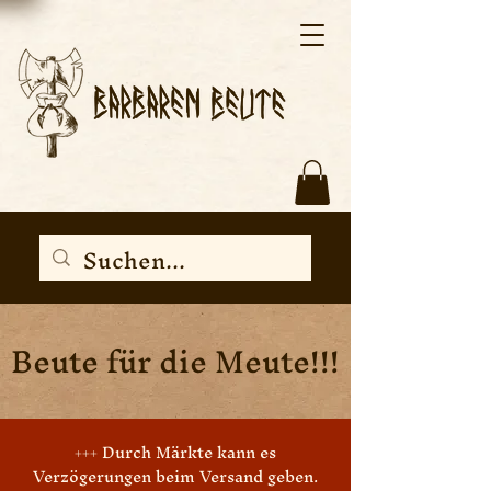
Beute für die Meute!!!
+++ Durch Märkte kann es
Verzögerungen beim Versand geben.